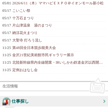
05/01
2026/6/11（木）ママハピＥＸＰＯ＠イオンモール新小松
05/17
こいこい祭
05/17
十万石まつり
05/17
片山津温泉 湯のまつり
05/17
納涼花火まつり
05/17
大聖寺 灯ろう流し
11/25
第48回全日本競歩能美大会
11/25
金沢21世紀美術館市民ギャラリー展示
11/25
北陸新幹線県内全線開業・IRいしかわ鉄道金沢以西開業イベント
11/25
定例おはなし会
生活情報
仕事探し